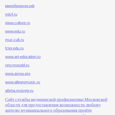
минобрнауки.рф
mkrf.ru
www.culture.ru
www.edu.ru
muz.cult.ru
fcior.edu.ru
www.art-education.ru
nmcmosobl.ru
www.amou.pro
www.allegromusic.ru
afisha.mosreg.ru
Сайт службы медицинской профилактики Московской
области для предоставления возможности любому
жителю муниципального образования пройти