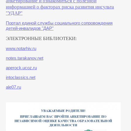
анкетирование и ознакомиться с полезной
информацией о факторах риска развития инсульта
"УДАР"
Портал единой службы социального сопровождения
детей-инвалидов "ДАР"
ЭЛЕКТРОННЫЕ БИБЛИОТЕКИ:
www.notarhiv.ru
notes.tarakanov.net
aperock.ucoz.ru
intoclassics.net
ale07.ru